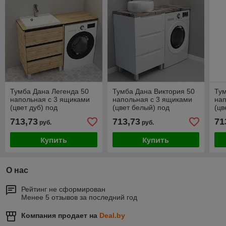
Тумба Дана Легенда 50
Тумба Дана Виктория 50
Тум
напольная с 3 ящиками
напольная с 3 ящиками
нап
(цвет дуб) под
(цвет белый) под
(цв
столешницу 110 см над
столешницу 110 см над
сто
713,73
713,73
71
руб.
руб.
стиральной машиной
стиральной машиной
ст
Купить
Купить
О нас
Рейтинг не сформирован
Менее 5 отзывов за последний год
Компания продает на
Deal.by