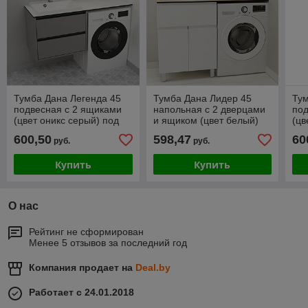
Тумба Дана Легенда 45
Тумба Дана Лидер 45
Тум
подвесная с 2 ящиками
напольная с 2 дверцами
под
(цвет оникс серый) под
и ящиком (цвет белый)
(цв
столешницу 105 см над
под столешницу 105 см
сто
600,50
598,47
60
руб.
руб.
стиральной машиной
над стиральной машиной
ст
Купить
Купить
О нас
Рейтинг не сформирован
Менее 5 отзывов за последний год
Компания продает на
Deal.by
Работает с 24.01.2018