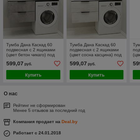
Тумба Дана Каскад 60
Тумба Дана Каскад 60
Тум
подвесная с 2 ящиками
подвесная с 2 ящиками
под
(цвет бетон чикаго) под
(цвет сосна касцина) под
(цв
столешницу 120 см над
столешницу 120 см над
сто
599,07
599,07
59
руб.
руб.
стиральной машиной
стиральной машиной
ст
Купить
Купить
О нас
Рейтинг не сформирован
Менее 5 отзывов за последний год
Компания продает на
Deal.by
Работает с 24.01.2018