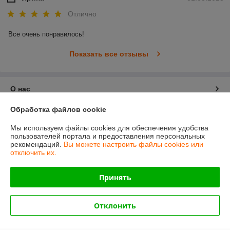
Отлично
Все очень понравилось!
Показать все отзывы
О нас
Обработка файлов cookie
Контакты
Мы используем файлы cookies для обеспечения удобства
пользователей портала и предоставления персональных
Доставка и оплата
рекомендаций.
Вы можете настроить файлы cookies или
отключить их.
График работы
Принять
Полная версия сайта
Отклонить
Политика обработки cookies