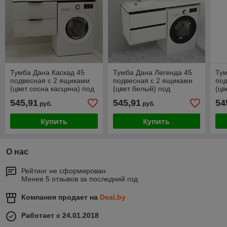
Тумба Дана Каскад 45
Тумба Дана Легенда 45
Тум
подвесная с 2 ящиками
подвесная с 2 ящиками
под
(цвет сосна касцина) под
(цвет белый) под
(цв
столешницу 105 см над
столешницу 105 см над
сто
545,91
545,91
54
руб.
руб.
стиральной машиной
стиральной машиной
ст
Купить
Купить
О нас
Рейтинг не сформирован
Менее 5 отзывов за последний год
Компания продает на
Deal.by
Работает с 24.01.2018