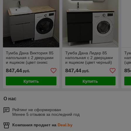
Тумба Дана Виктория 85
Тумба Дана Лидер 85
Тум
напольная с 2 дверцами
напольная с 2 дверцами
нап
и ящиком (цвет оникс
и ящиком (цвет черный)
(цв
серый) под столешницу
под столешницу 145 см
сто
847,44
847,44
85
руб.
руб.
145 см над стиральной
над стиральной машиной
ст
Купить
Купить
О нас
Рейтинг не сформирован
Менее 5 отзывов за последний год
Компания продает на
Deal.by