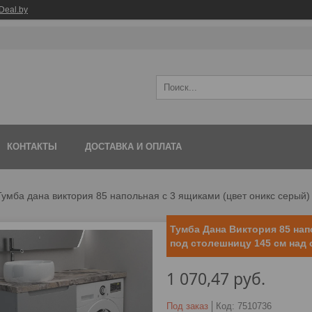
Deal.by
КОНТАКТЫ
ДОСТАВКА И ОПЛАТА
Тумба дана виктория 85 напольная с 3 ящиками (цвет оникс серый
Тумба Дана Виктория 85 нап
под столешницу 145 см над
1 070,47
руб.
Под заказ
Код:
7510736