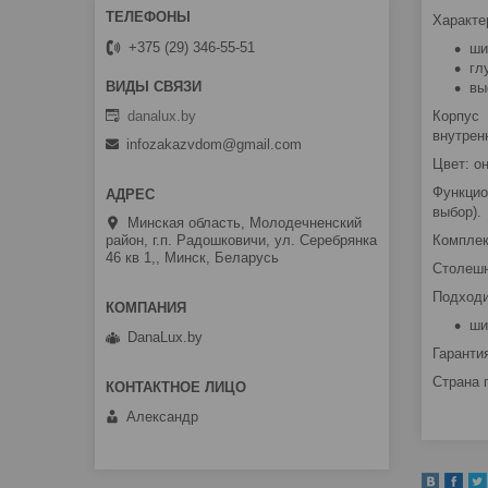
Характе
+375 (29) 346-55-51
ши
гл
вы
danalux.by
Корпус 
внутрен
infozakazvdom@gmail.com
Цвет: о
Функцио
выбор).
Минская область, Молодечненский
Комплек
район, г.п. Радошковичи, ул. Серебрянка
46 кв 1,, Минск, Беларусь
Столешн
Подходи
ши
DanaLux.by
Гарантия
Страна 
Александр