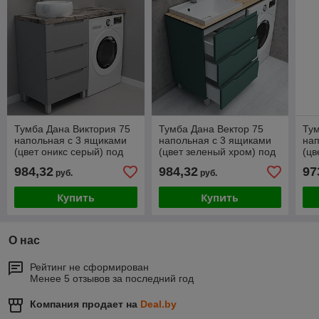
Тумба Дана Виктория 75
Тумба Дана Вектор 75
Тум
напольная с 3 ящиками
напольная с 3 ящиками
нап
(цвет оникс серый) под
(цвет зеленый хром) под
(цв
столешницу 135 см над
столешницу 135 см над
сто
984,32
984,32
97
руб.
руб.
стиральной машиной
стиральной машиной
ст
Купить
Купить
О нас
Рейтинг не сформирован
Менее 5 отзывов за последний год
Компания продает на
Deal.by