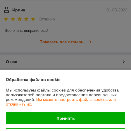
Ирина
01.05.2023
Отлично
Все очень понравилось!
Показать все отзывы
О нас
Контакты
Обработка файлов cookie
Доставка и оплата
Мы используем файлы cookies для обеспечения удобства
пользователей портала и предоставления персональных
рекомендаций.
Вы можете настроить файлы cookies или
График работы
отключить их.
Полная версия сайта
Принять
Политика обработки cookies