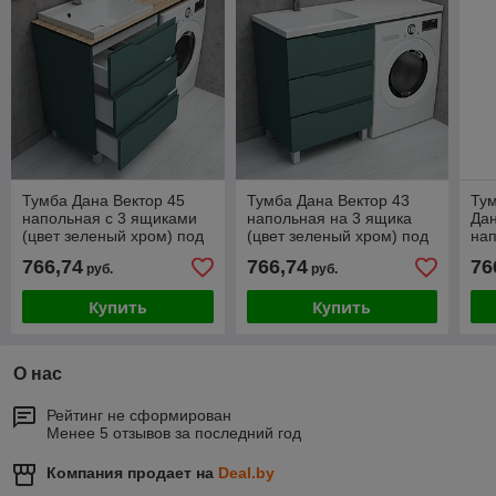
Тумба Дана Вектор 45
Тумба Дана Вектор 43
Ту
напольная с 3 ящиками
напольная на 3 ящика
Дан
(цвет зеленый хром) под
(цвет зеленый хром) под
нап
столешницу 105 см над
умывальник 105 см над
(цв
766,74
766,74
76
руб.
руб.
стиральной машиной
стиральной машиной
Купить
Купить
О нас
Рейтинг не сформирован
Менее 5 отзывов за последний год
Компания продает на
Deal.by