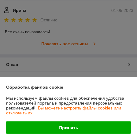
Ирина
01.05.2023
Отлично
Все очень понравилось!
Показать все отзывы
О нас
Контакты
Обработка файлов cookie
Доставка и оплата
Мы используем файлы cookies для обеспечения удобства
пользователей портала и предоставления персональных
График работы
рекомендаций.
Вы можете настроить файлы cookies или
отключить их.
Полная версия сайта
Принять
Политика обработки cookies