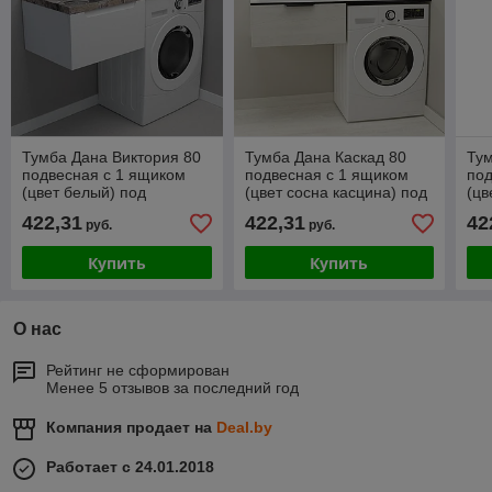
Тумба Дана Виктория 80
Тумба Дана Каскад 80
Тум
подвесная с 1 ящиком
подвесная с 1 ящиком
под
(цвет белый) под
(цвет сосна касцина) под
(цв
столешницу 140 см над
столешницу 140 см над
сто
422,31
422,31
42
руб.
руб.
стиральной машиной
стиральной машиной
ст
Купить
Купить
О нас
Рейтинг не сформирован
Менее 5 отзывов за последний год
Компания продает на
Deal.by
Работает с 24.01.2018