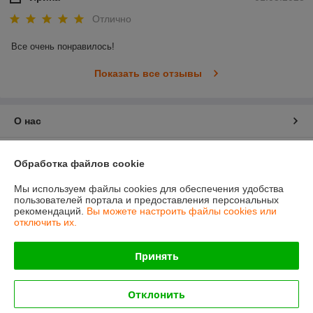
Отлично
Все очень понравилось!
Показать все отзывы
О нас
Контакты
Обработка файлов cookie
Доставка и оплата
Мы используем файлы cookies для обеспечения удобства
пользователей портала и предоставления персональных
рекомендаций.
Вы можете настроить файлы cookies или
График работы
отключить их.
Полная версия сайта
Принять
Политика обработки cookies
Отклонить