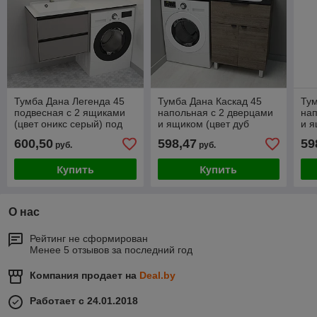
Тумба Дана Легенда 45
Тумба Дана Каскад 45
Тум
подвесная с 2 ящиками
напольная с 2 дверцами
нап
(цвет оникс серый) под
и ящиком (цвет дуб
и я
столешницу 105 см над
темный) под столешницу
под
600,50
598,47
59
руб.
руб.
стиральной машиной
105 см над стиральной
на
Купить
Купить
О нас
Рейтинг не сформирован
Менее 5 отзывов за последний год
Компания продает на
Deal.by
Работает с 24.01.2018