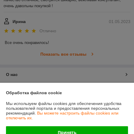
очень давольны покупкой !
Ирина
01.05.2023
Отлично
Все очень понравилось!
Показать все отзывы
О нас
Контакты
Обработка файлов cookie
Доставка и оплата
Мы используем файлы cookies для обеспечения удобства
пользователей портала и предоставления персональных
рекомендаций.
Вы можете настроить файлы cookies или
График работы
отключить их.
Полная версия сайта
Принять