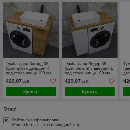
Тумба Дана Каскад 38
Тумба Дана Лидер 38
Тум
(цвет дуб) с дверцей R
(цвет белый) с дверцей L
(цв
под столешницу 100 см
под столешницу 100 см
две
сто
420,07
420,07
42
руб.
руб.
Купить
Купить
О нас
Рейтинг не сформирован
Менее 5 отзывов за последний год