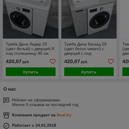
Тумба Дана Лидер 33
Тумба Дана Каскад 28
Тум
(цвет белый) с дверцей R
(цвет бетон чикаго) с
(цв
под столешницу 95 см
дверцей L под
две
столешницу 90 см
сто
420,07
420,07
42
руб.
руб.
Купить
Купить
О нас
Рейтинг не сформирован
Менее 5 отзывов за последний год
Компания продает на
Deal.by
Работает с 24.01.2018