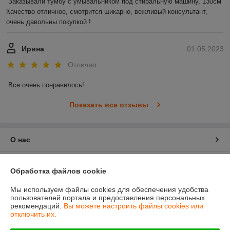
Заказывали тумбу с умывальником под стиральную машину, 130см 

Качество отличное, смотрится шикарно, вежливый консультант, 
очень давольны покупкой !
Ирина
01.05.2023
Отлично
Все очень понравилось!
Показать все отзывы
О нас
Контакты
Обработка файлов cookie
Доставка и оплата
Мы используем файлы cookies для обеспечения удобства
пользователей портала и предоставления персональных
рекомендаций.
Вы можете настроить файлы cookies или
График работы
отключить их.