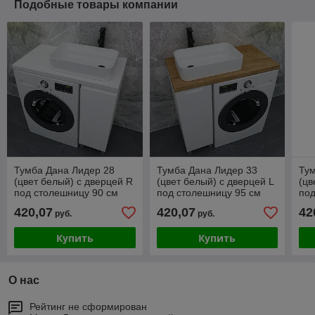
Подобные товары компании
Тумба Дана Лидер 28
Тумба Дана Лидер 33
Тум
(цвет белый) с дверцей R
(цвет белый) с дверцей L
(цв
под столешницу 90 см
под столешницу 95 см
под
420,07
420,07
42
руб.
руб.
Купить
Купить
О нас
Рейтинг не сформирован