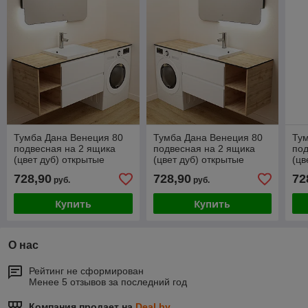
Тумба Дана Венеция 80
Тумба Дана Венеция 80
Тум
подвесная на 2 ящика
подвесная на 2 ящика
под
(цвет дуб) открытые
(цвет дуб) открытые
(цв
полки слева под
полки справа под
сле
728,90
728,90
72
руб.
руб.
столешницу 140 над
столешницу 140 над
140
стиральной
стиральной
ма
Купить
Купить
О нас
Рейтинг не сформирован
Менее 5 отзывов за последний год
Компания продает на
Deal.by