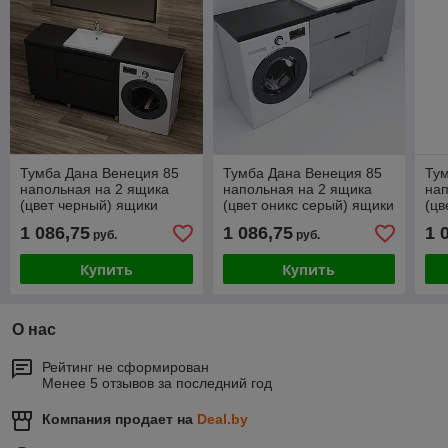
Тумба Дана Венеция 85
Тумба Дана Венеция 85
Тум
напольная на 2 ящика
напольная на 2 ящика
нап
(цвет черный) ящики
(цвет оникс серый) ящики
(цв
справа под столешницу
слева под столешницу
спр
1 086,75
1 086,75
1 
руб.
руб.
145 над стиральной
145 над стиральной
145
Купить
Купить
О нас
Рейтинг не сформирован
Менее 5 отзывов за последний год
Компания продает на
Deal.by