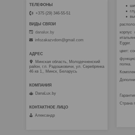
ши
гл
+375 (29) 346-55-51
вы
располо
danalux.by
корпус 
итальян
infozakazvdom@gmail.com
Egger.
цвет: с
функцио
Минская область, Молодечненский
полка.
район, г.п. Радошковичи, ул. Серебрянка
46 кв 1,, Минск, Беларусь
Комплек
Дополни
DanaLux.by
Гарантия
Страна 
Александр