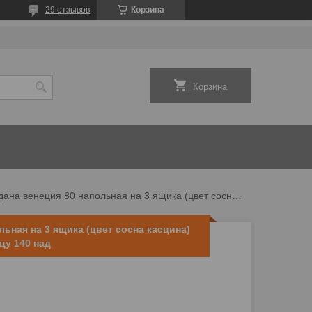
29 отзывов
Корзина
Корзина
Тумба дана венеция 80 напольная на 3 ящика (цвет сосна касцина) ящики справа под столешницу 140 над
льная на 3 ящика (цвет сосна касцина)
цу 140 над