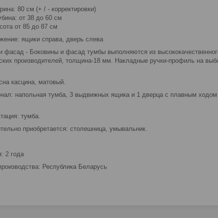
рина: 80 cм (+ / - корректировки)
убина: от 38 до 60 см
сота от 85 до 87 см
жение: ящики справа, дверь слева
и фасад - Боковины и фасад тумбы выполняются из высококачественног
ских производителей, толщина-18 мм. Накладные ручки-профиль на выб
осна касцина, матовый.
нал: напольная тумба, 3 выдвижных ящика и 1 дверца с плавным ходом и
тация: тумба.
тельно приобретается: столешница, умывальник.
: 2 года
производства: Республика Беларусь