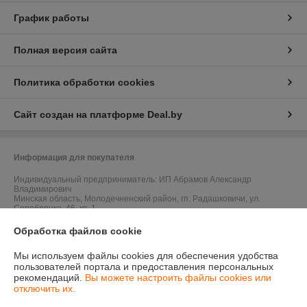
График работы
Полная версия сайта
Политика обработки cookies
Сайт создан на платформе Deal.by
Информация для покупателя
Индивидуальный предприниматель:
ИП Абрамов Александр
Владимирович
Минская область, Молодечненский район, гп. Радашковичи, ул.
Серебрянка, 46, кв. 1
Регистрационный номер ЕГР: 691899864
Обработка файлов cookie
УНП: 691899864
Мы используем файлы cookies для обеспечения удобства
пользователей портала и предоставления персональных
Регистрационный орган: Молодечненским райисполкомом
рекомендаций.
Вы можете настроить файлы cookies или
отключить их.
Дата регистрации компании: 14.08.2024