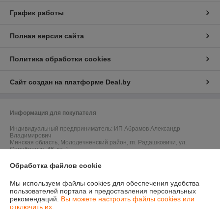
График работы
Полная версия сайта
Политика обработки cookies
Сайт создан на платформе Deal.by
Информация для покупателя
Индивидуальный предприниматель:
ИП Абрамов Александр
Владимирович
Минская область, Молодечненский район, гп. Радашковичи, ул.
Серебрянка, 46, кв. 1
Регистрационный номер ЕГР: 691899864
Обработка файлов cookie
УНП: 691899864
Мы используем файлы cookies для обеспечения удобства
пользователей портала и предоставления персональных
Регистрационный орган: Молодечненским райисполкомом
рекомендаций.
Вы можете настроить файлы cookies или
отключить их.
Дата регистрации компании: 14.08.2024