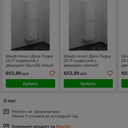
Шкаф-пенал Дана Лидер
Шкаф-пенал Дана Лидер
Шк
20 П подвесной с
20 П подвесной с
20 
дверцами (белый) левый
дверцами (белый)
две
правый
пр
603,86
603,86
60
руб.
руб.
Купить
Купить
О нас
Рейтинг не сформирован
Менее 5 отзывов за последний год
Компания продает на
Deal.by