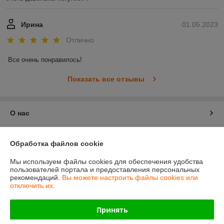
Ирина
01.05.2023
Отлично
Все очень понравилось!
Показать все отзывы
О нас
Контакты
Обработка файлов cookie
Доставка и оплата
Мы используем файлы cookies для обеспечения удобства
пользователей портала и предоставления персональных
рекомендаций.
Вы можете настроить файлы cookies или
График работы
отключить их.
Полная версия сайта
Принять