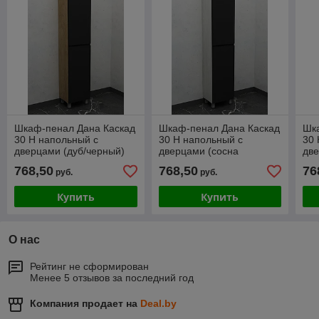
Шкаф-пенал Дана Каскад
Шкаф-пенал Дана Каскад
Шк
30 Н напольный с
30 Н напольный с
30 
дверцами (дуб/черный)
дверцами (сосна
две
левый
касцина/черный) правый
сер
768,50
768,50
76
руб.
руб.
Купить
Купить
О нас
Рейтинг не сформирован
Менее 5 отзывов за последний год
Компания продает на
Deal.by