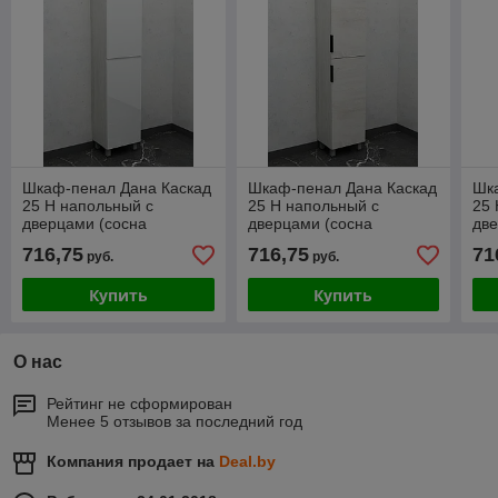
Шкаф-пенал Дана Каскад
Шкаф-пенал Дана Каскад
Шк
25 Н напольный с
25 Н напольный с
25 
дверцами (сосна
дверцами (сосна
две
касцина/белый) левый
касцина) правый
бе
716,75
716,75
71
руб.
руб.
Купить
Купить
О нас
Рейтинг не сформирован
Менее 5 отзывов за последний год
Компания продает на
Deal.by