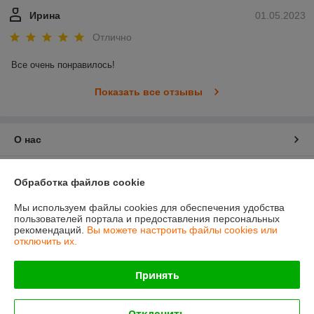
Ирина
01.05.2023
Отлично
Все очень понравилось!
Показать все отзывы
О нас
Контакты
Обработка файлов cookie
Доставка и оплата
Мы используем файлы cookies для обеспечения удобства
пользователей портала и предоставления персональных
рекомендаций.
Вы можете настроить файлы cookies или
График работы
отключить их.
Полная версия сайта
Принять
Политика обработки cookies
Отклонить