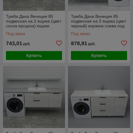
Тумба Дана Венеция 85
Тумба Дана Венеция 85
подвесная на 2 ящика (цвет
подвесная на 3 ящика (цвет
сосна касцина) ящики
черный) корзина слева под
справа под столешницу 145
столешницу 145 над
Под заказ
Под заказ
над
стиральной
743,01
878,91
руб.
руб.
Купить
Купить