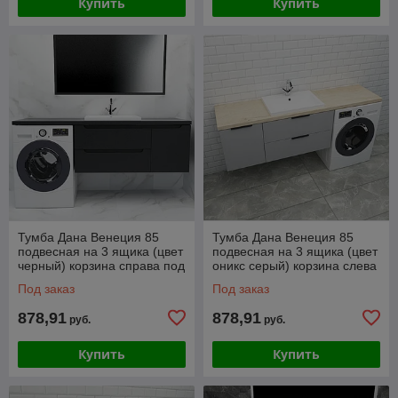
Купить
Купить
Тумба Дана Венеция 85
Тумба Дана Венеция 85
подвесная на 3 ящика (цвет
подвесная на 3 ящика (цвет
черный) корзина справа под
оникс серый) корзина слева
столешницу 145 над
под столешницу 145 над
Под заказ
Под заказ
стиральной
стиральной
878,91
878,91
руб.
руб.
Купить
Купить