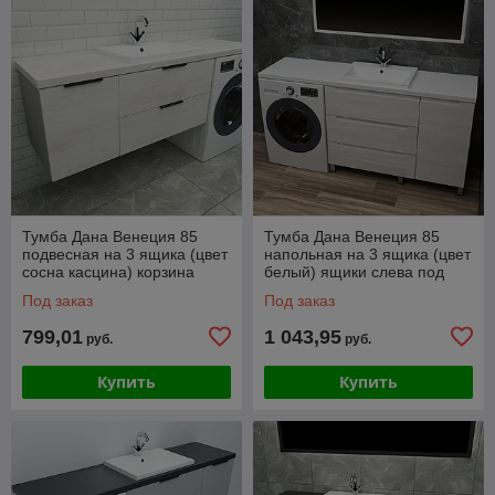
Тумба Дана Венеция 85
Тумба Дана Венеция 85
подвесная на 3 ящика (цвет
напольная на 3 ящика (цвет
сосна касцина) корзина
белый) ящики слева под
слева под столешницу 145
столешницу 145 над
Под заказ
Под заказ
над
стиральной машиной
799,01
1 043,95
руб.
руб.
Купить
Купить