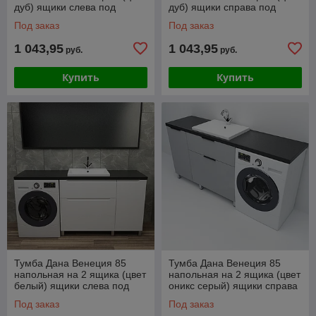
дуб) ящики слева под
дуб) ящики справа под
столешницу 145 над
столешницу 145 над
Под заказ
Под заказ
стиральной машиной
стиральной машиной
1 043,95
1 043,95
руб.
руб.
Купить
Купить
Тумба Дана Венеция 85
Тумба Дана Венеция 85
напольная на 2 ящика (цвет
напольная на 2 ящика (цвет
белый) ящики слева под
оникс серый) ящики справа
столешницу 145 над
под столешницу 145 над
Под заказ
Под заказ
стиральной машиной
стиральной