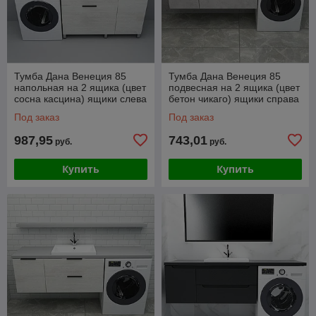
Тумба Дана Венеция 85
Тумба Дана Венеция 85
напольная на 2 ящика (цвет
подвесная на 2 ящика (цвет
сосна касцина) ящики слева
бетон чикаго) ящики справа
под столешницу 145 над
под столешницу 145 над
Под заказ
Под заказ
стиральной
стиральной
987,95
743,01
руб.
руб.
Купить
Купить