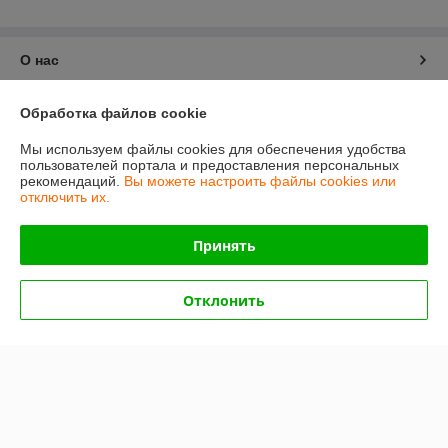
О нас
Контакты
Обработка файлов cookie
Мы используем файлы cookies для обеспечения удобства
Доставка и оплата
пользователей портала и предоставления персональных
рекомендаций.
Вы можете настроить файлы cookies или
отключить их.
График работы
Принять
Полная версия сайта
Политика обработки cookies
Отклонить
Сайт создан на платформе Deal.by
Информация для покупателя
Индивидуальный предприниматель:
ИП Абрамов Александр