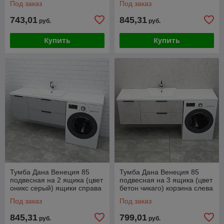
Под заказ
Под заказ
стиральной машиной
стиральной
743,01
845,31
руб.
руб.
Купить
Купить
Тумба Дана Венеция 85
Тумба Дана Венеция 85
подвесная на 2 ящика (цвет
подвесная на 3 ящика (цвет
оникс серый) ящики справа
бетон чикаго) корзина слева
под столешницу 145 над
под столешницу 145 над
Под заказ
Под заказ
стиральной
845,31
799,01
руб.
руб.