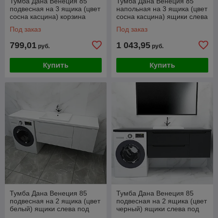
Тумба Дана Венеция 85
Тумба Дана Венеция 85
подвесная на 3 ящика (цвет
напольная на 3 ящика (цвет
сосна касцина) корзина
сосна касцина) ящики слева
справа под столешницу 145
под столешницу 145 над
Под заказ
Под заказ
над
стиральной
799,01
1 043,95
руб.
руб.
Купить
Купить
Тумба Дана Венеция 85
Тумба Дана Венеция 85
подвесная на 2 ящика (цвет
подвесная на 2 ящика (цвет
белый) ящики слева под
черный) ящики слева под
столешницу 145 над
столешницу 145 над