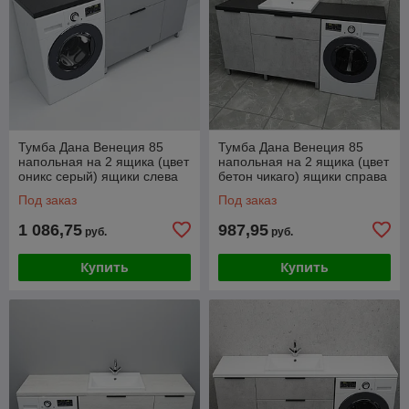
Тумба Дана Венеция 85
Тумба Дана Венеция 85
напольная на 2 ящика (цвет
напольная на 2 ящика (цвет
оникс серый) ящики слева
бетон чикаго) ящики справа
под столешницу 145 над
под столешницу 145 над
Под заказ
Под заказ
стиральной
стиральной
1 086,75
987,95
руб.
руб.
Купить
Купить