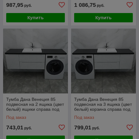
987,95
1 086,75
руб.
руб.
Купить
Купить
Тумба Дана Венеция 85
Тумба Дана Венеция 85
подвесная на 2 ящика (цвет
подвесная на 3 ящика (цвет
белый) ящики справа под
белый) корзина справа под
столешницу 145 над
столешницу 145 над
Под заказ
Под заказ
стиральной
стиральной
743,01
799,01
руб.
руб.